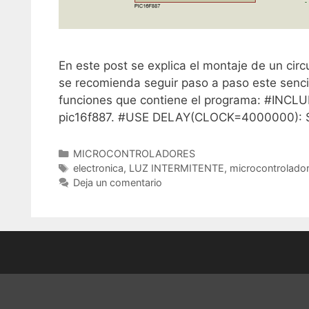
En este post se explica el montaje de un circ
se recomienda seguir paso a paso este sencillo
funciones que contiene el programa: #INCLUDE
pic16f887. #USE DELAY(CLOCK=4000000): S
C
MICROCONTROLADORES
a
E
electronica
,
LUZ INTERMITENTE
,
microcontrolado
t
t
Deja un comentario
e
i
g
q
o
u
r
e
í
t
a
a
s
s