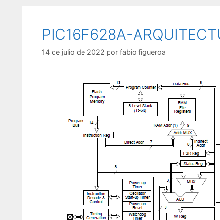
o
u
r
e
í
t
PIC16F628A-ARQUITECT
a
a
s
s
14 de julio de 2022
por
fabio figueroa