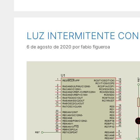
e
i
g
q
o
u
r
e
í
t
LUZ INTERMITENTE CO
a
a
s
s
6 de agosto de 2020
por
fabio figueroa