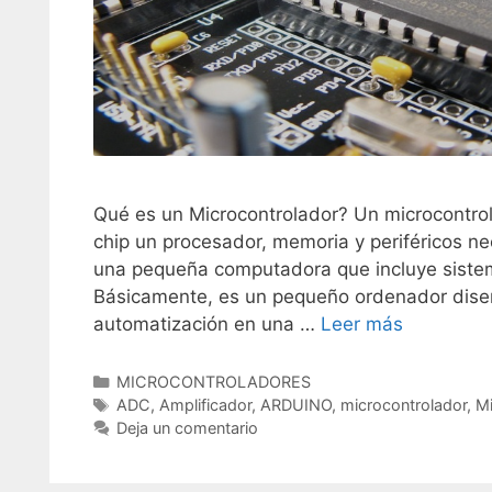
Qué es un Microcontrolador? Un microcontrol
chip un procesador, memoria y periféricos ne
una pequeña computadora que incluye sistem
Básicamente, es un pequeño ordenador diseña
automatización en una …
Leer más
C
MICROCONTROLADORES
a
E
ADC
,
Amplificador
,
ARDUINO
,
microcontrolador
,
M
t
t
Deja un comentario
e
i
g
q