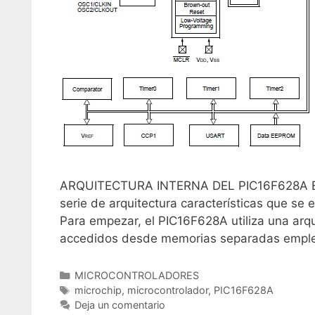
ARQUITECTURA INTERNA DEL PIC16F628A El a
serie de arquitectura características que s
Para empezar, el PIC16F628A utiliza una arqu
accedidos desde memorias separadas emple
C
MICROCONTROLADORES
a
E
microchip
,
microcontrolador
,
PIC16F628A
t
t
Deja un comentario