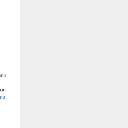
una
.
son
ás