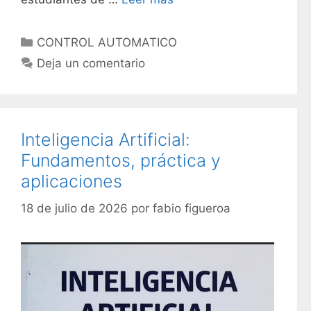
C
CONTROL AUTOMATICO
a
Deja un comentario
t
e
g
o
Inteligencia Artificial:
r
Fundamentos, práctica y
í
aplicaciones
a
s
18 de julio de 2026
por
fabio figueroa