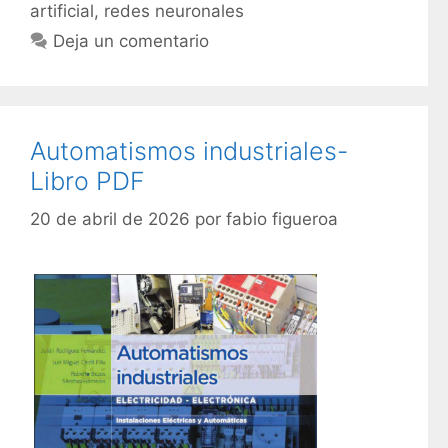
t
artificial
,
redes neuronales
e
i
Deja un comentario
g
q
o
u
r
e
í
t
Automatismos industriales-
a
a
s
Libro PDF
s
20 de abril de 2026
por
fabio figueroa