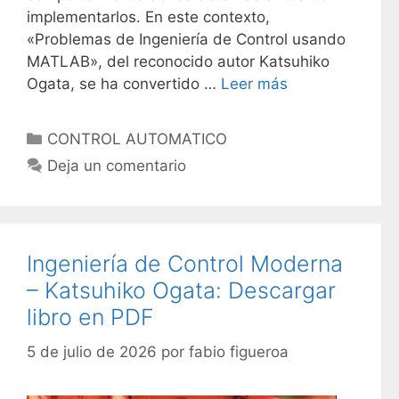
implementarlos. En este contexto,
«Problemas de Ingeniería de Control usando
MATLAB», del reconocido autor Katsuhiko
Ogata, se ha convertido …
Leer más
C
CONTROL AUTOMATICO
a
Deja un comentario
t
e
g
o
Ingeniería de Control Moderna
r
– Katsuhiko Ogata: Descargar
í
libro en PDF
a
s
5 de julio de 2026
por
fabio figueroa