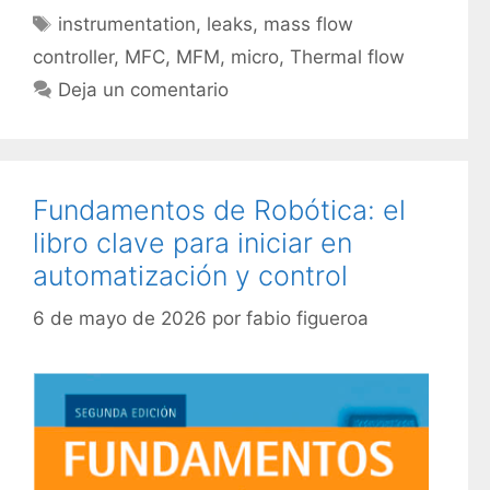
a
E
instrumentation
,
leaks
,
mass flow
t
t
controller
,
MFC
,
MFM
,
micro
,
Thermal flow
e
i
Deja un comentario
g
q
o
u
r
e
í
t
Fundamentos de Robótica: el
a
a
s
libro clave para iniciar en
s
automatización y control
6 de mayo de 2026
por
fabio figueroa