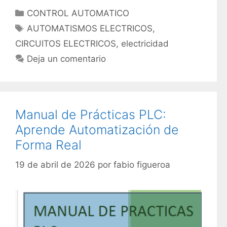
C
CONTROL AUTOMATICO
a
E
AUTOMATISMOS ELECTRICOS
,
t
t
CIRCUITOS ELECTRICOS
,
electricidad
e
i
Deja un comentario
g
q
o
u
r
e
í
t
Manual de Prácticas PLC:
a
a
s
Aprende Automatización de
s
Forma Real
19 de abril de 2026
por
fabio figueroa