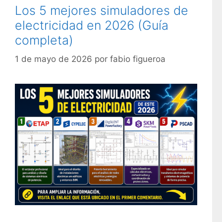
Los 5 mejores simuladores de
a
a
s
electricidad en 2026 (Guía
s
completa)
1 de mayo de 2026
por
fabio figueroa