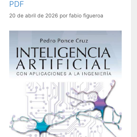
s
PDF
s
20 de abril de 2026
por
fabio figueroa