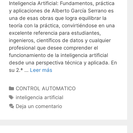
Inteligencia Artificial: Fundamentos, práctica
y aplicaciones de Alberto García Serrano es
una de esas obras que logra equilibrar la
teoría con la práctica, convirtiéndose en una
excelente referencia para estudiantes,
ingenieros, científicos de datos y cualquier
profesional que desee comprender el
funcionamiento de la inteligencia artificial
desde una perspectiva técnica y aplicada. En
su 2.ª …
Leer más
C
CONTROL AUTOMATICO
a
E
inteligencia artificial
t
t
Deja un comentario
e
i
g
q
o
u
r