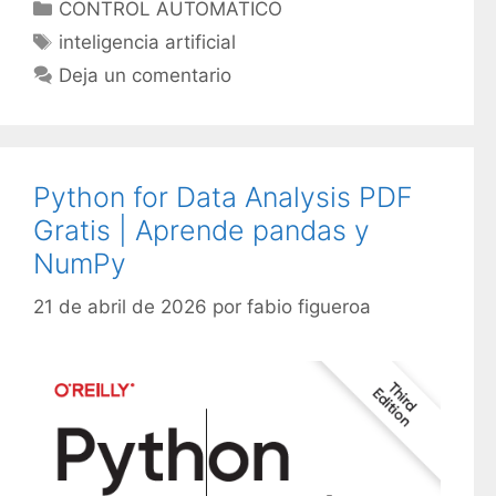
C
CONTROL AUTOMATICO
a
E
inteligencia artificial
t
t
Deja un comentario
e
i
g
q
o
u
r
e
Python for Data Analysis PDF
í
t
Gratis | Aprende pandas y
a
a
s
NumPy
s
21 de abril de 2026
por
fabio figueroa