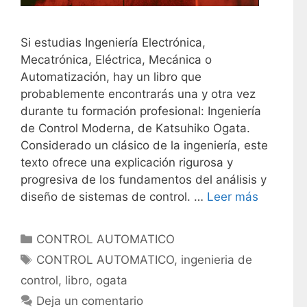
Si estudias Ingeniería Electrónica,
Mecatrónica, Eléctrica, Mecánica o
Automatización, hay un libro que
probablemente encontrarás una y otra vez
durante tu formación profesional: Ingeniería
de Control Moderna, de Katsuhiko Ogata.
Considerado un clásico de la ingeniería, este
texto ofrece una explicación rigurosa y
progresiva de los fundamentos del análisis y
diseño de sistemas de control. …
Leer más
C
CONTROL AUTOMATICO
a
E
CONTROL AUTOMATICO
,
ingenieria de
t
t
control
,
libro
,
ogata
e
i
Deja un comentario
g