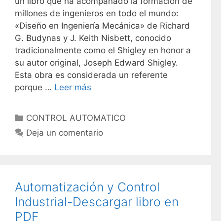
un libro que ha acompañado la formación de
millones de ingenieros en todo el mundo:
«Diseño en Ingeniería Mecánica» de Richard
G. Budynas y J. Keith Nisbett, conocido
tradicionalmente como el Shigley en honor a
su autor original, Joseph Edward Shigley.
Esta obra es considerada un referente
porque …
Leer más
C
CONTROL AUTOMATICO
a
Deja un comentario
t
e
g
o
Automatización y Control
r
Industrial-Descargar libro en
í
PDF
a