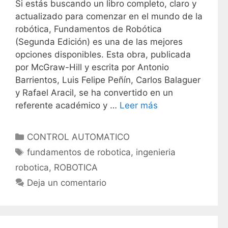
Si estás buscando un libro completo, claro y
actualizado para comenzar en el mundo de la
robótica, Fundamentos de Robótica
(Segunda Edición) es una de las mejores
opciones disponibles. Esta obra, publicada
por McGraw-Hill y escrita por Antonio
Barrientos, Luis Felipe Peñín, Carlos Balaguer
y Rafael Aracil, se ha convertido en un
referente académico y …
Leer más
C
CONTROL AUTOMATICO
a
E
fundamentos de robotica
,
ingenieria
t
t
robotica
,
ROBOTICA
e
i
Deja un comentario
g
q
o
u
r
e
í
t