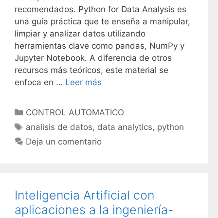
recomendados. Python for Data Analysis es
una guía práctica que te enseña a manipular,
limpiar y analizar datos utilizando
herramientas clave como pandas, NumPy y
Jupyter Notebook. A diferencia de otros
recursos más teóricos, este material se
enfoca en …
Leer más
C
CONTROL AUTOMATICO
a
E
analisis de datos
,
data analytics
,
python
t
t
Deja un comentario
e
i
g
q
o
u
r
e
Inteligencia Artificial con
í
t
aplicaciones a la ingeniería-
a
a