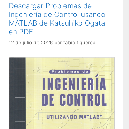
e
Descargar Problemas de
í
t
Ingeniería de Control usando
a
a
s
MATLAB de Katsuhiko Ogata
s
en PDF
12 de julio de 2026
por
fabio figueroa