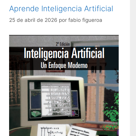
r
e
Aprende Inteligencia Artificial
í
t
a
a
25 de abril de 2026
por
fabio figueroa
s
s