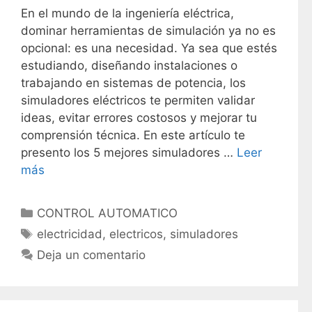
En el mundo de la ingeniería eléctrica,
dominar herramientas de simulación ya no es
opcional: es una necesidad. Ya sea que estés
estudiando, diseñando instalaciones o
trabajando en sistemas de potencia, los
simuladores eléctricos te permiten validar
ideas, evitar errores costosos y mejorar tu
comprensión técnica. En este artículo te
presento los 5 mejores simuladores …
Leer
más
C
CONTROL AUTOMATICO
a
E
electricidad
,
electricos
,
simuladores
t
t
Deja un comentario
e
i
g
q
o
u