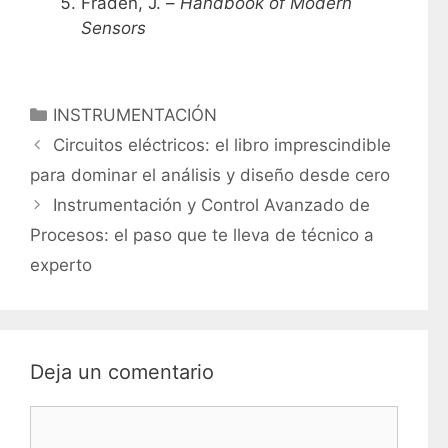
Fraden, J. –
Handbook of Modern
Sensors
C
INSTRUMENTACIÓN
a
Circuitos eléctricos: el libro imprescindible
t
para dominar el análisis y diseño desde cero
e
Instrumentación y Control Avanzado de
g
Procesos: el paso que te lleva de técnico a
o
r
experto
í
a
s
Deja un comentario
C
o