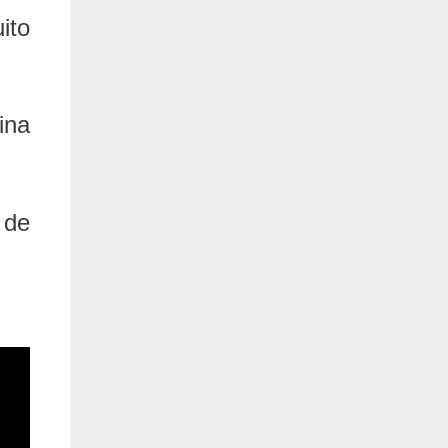
ito
ina
 de