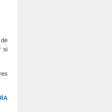
 de
 si
res
UÍA