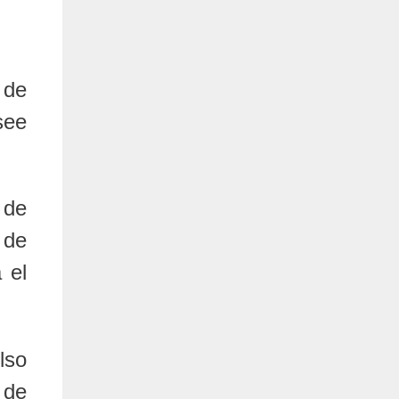
 de
see
 de
 de
 el
lso
 de