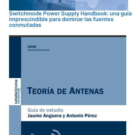
Switchmode Power Supply Handbook: una guía
imprescindible para dominar las fuentes
conmutadas