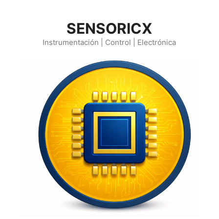
Saltar
al
SENSORICX
contenido
Instrumentación | Control | Electrónica