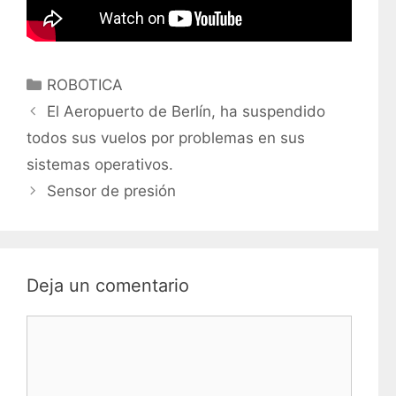
C
ROBOTICA
a
El Aeropuerto de Berlín, ha suspendido
t
todos sus vuelos por problemas en sus
e
sistemas operativos.
g
Sensor de presión
o
r
í
a
s
Deja un comentario
C
o
m
e