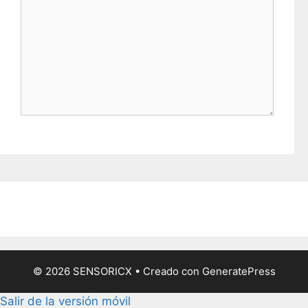
t
r
ó
n
i
c
o
© 2026 SENSORICX
• Creado con
GeneratePress
Salir de la versión móvil