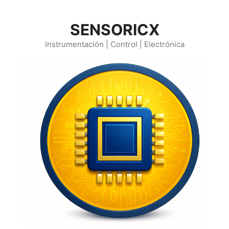
Saltar
al
SENSORICX
contenido
Instrumentación | Control | Electrónica