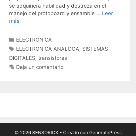
se adquiriera habilidad y destreza en el
manejo del protoboard y ensamble …
Leer
más
C
ELECTRONICA
a
E
ELECTRONICA ANALOGA
,
SISTEMAS
t
t
DIGITALES
,
transistores
e
i
Deja un comentario
g
q
o
u
r
e
í
t
a
a
s
s
© 2026 SENSORICX
• Creado con
GeneratePress