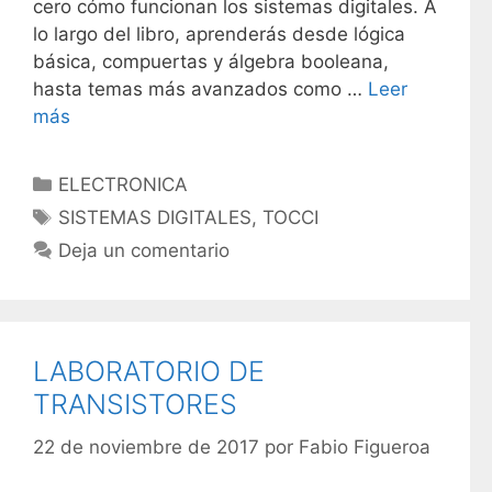
cero cómo funcionan los sistemas digitales. A
lo largo del libro, aprenderás desde lógica
básica, compuertas y álgebra booleana,
hasta temas más avanzados como …
Leer
más
C
ELECTRONICA
a
E
SISTEMAS DIGITALES
,
TOCCI
t
t
Deja un comentario
e
i
g
q
o
u
r
e
LABORATORIO DE
í
t
TRANSISTORES
a
a
s
s
22 de noviembre de 2017
por
Fabio Figueroa