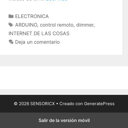
C
ELECTRONICA
a
E
ARDUINO
,
control remoto
,
dimmer
,
t
t
INTERNET DE LAS COSAS
e
i
Deja un comentario
g
q
o
u
r
e
í
t
a
a
s
s
© 2026 SENSORICX
• Creado con
GeneratePress
Salir de la versión móvil