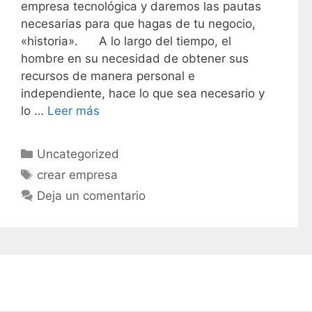
empresa tecnológica y daremos las pautas
necesarias para que hagas de tu negocio,
«historia». A lo largo del tiempo, el
hombre en su necesidad de obtener sus
recursos de manera personal e
independiente, hace lo que sea necesario y
lo …
Leer más
C
Uncategorized
a
E
crear empresa
t
t
Deja un comentario
e
i
g
q
o
u
r
e
í
t
a
a
s
s