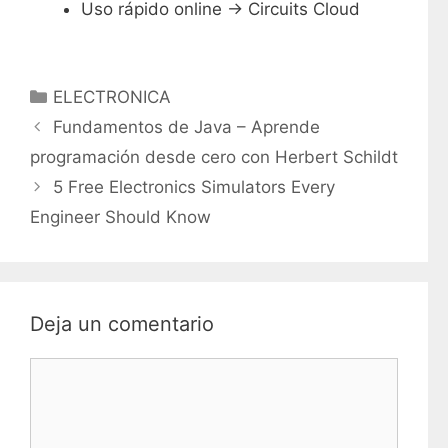
Uso rápido online → Circuits Cloud
C
ELECTRONICA
a
Fundamentos de Java – Aprende
t
programación desde cero con Herbert Schildt
e
5 Free Electronics Simulators Every
g
Engineer Should Know
o
r
í
a
s
Deja un comentario
C
o
m
e