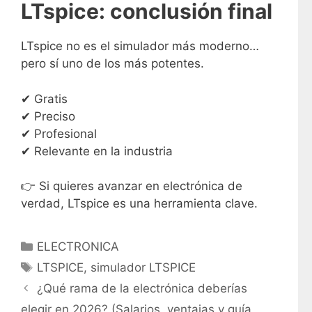
LTspice: conclusión final
LTspice no es el simulador más moderno…
pero sí uno de los más potentes.
✔ Gratis
✔ Preciso
✔ Profesional
✔ Relevante en la industria
👉 Si quieres avanzar en electrónica de
verdad, LTspice es una herramienta clave.
C
ELECTRONICA
a
E
LTSPICE
,
simulador LTSPICE
t
t
¿Qué rama de la electrónica deberías
e
i
elegir en 2026? (Salarios, ventajas y guía