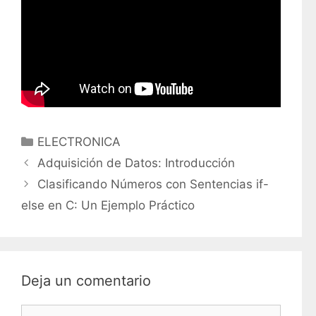
C
ELECTRONICA
a
Adquisición de Datos: Introducción
t
Clasificando Números con Sentencias if-
e
else en C: Un Ejemplo Práctico
g
o
r
í
Deja un comentario
a
s
C