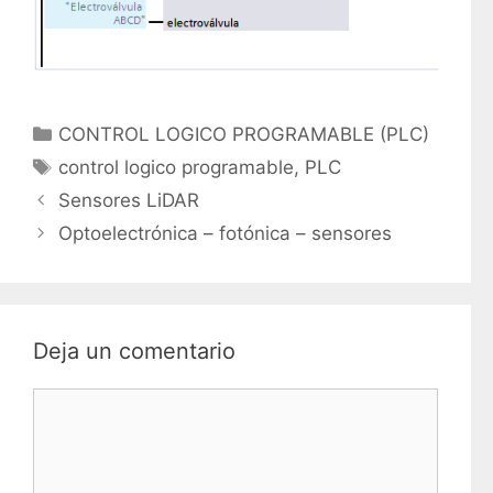
C
CONTROL LOGICO PROGRAMABLE (PLC)
a
E
control logico programable
,
PLC
t
t
Sensores LiDAR
e
i
Optoelectrónica – fotónica – sensores
g
q
o
u
r
e
í
t
Deja un comentario
a
a
s
s
C
o
m
e