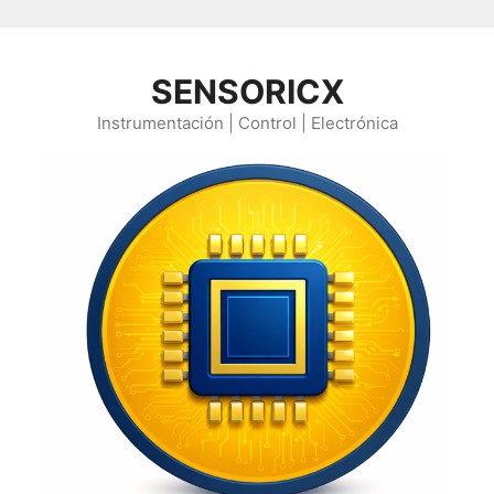
Saltar al contenido
SENSORICX
Instrumentación | Control | Electrónica