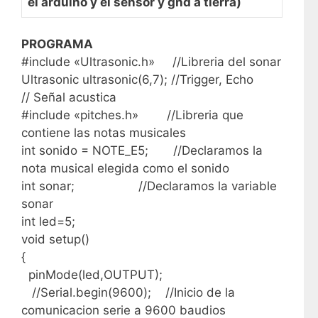
el arduino y el sensor y gnd a tierra)
PROGRAMA
#include «Ultrasonic.h» //Libreria del sonar
Ultrasonic ultrasonic(6,7); //Trigger, Echo
// Señal acustica
#include «pitches.h» //Libreria que
contiene las notas musicales
int sonido = NOTE_E5; //Declaramos la
nota musical elegida como el sonido
int sonar; //Declaramos la variable
sonar
int led=5;
void setup()
{
pinMode(led,OUTPUT);
//Serial.begin(9600); //Inicio de la
comunicacion serie a 9600 baudios