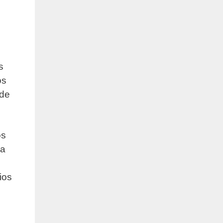
s
os
 de
os
na
ios