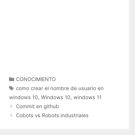
C
CONOCIMIENTO
a
E
como crear el nombre de usuario en
t
t
windows 10
,
Windows 10
,
windows 11
e
i
Commit en github
g
q
Cobots vs Robots industriales
o
u
r
e
í
t