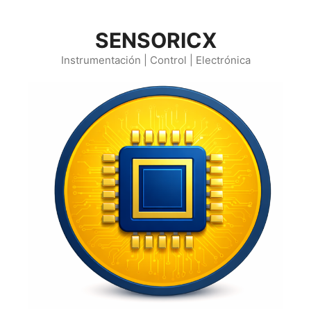
Saltar
al
SENSORICX
contenido
Instrumentación | Control | Electrónica