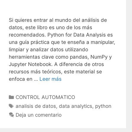
Si quieres entrar al mundo del análisis de
datos, este libro es uno de los más
recomendados. Python for Data Analysis es
una guía práctica que te enseña a manipular,
limpiar y analizar datos utilizando
herramientas clave como pandas, NumPy y
Jupyter Notebook. A diferencia de otros
recursos más teóricos, este material se
enfoca en …
Leer más
C
CONTROL AUTOMATICO
a
E
analisis de datos
,
data analytics
,
python
t
t
Deja un comentario
e
i
g
q