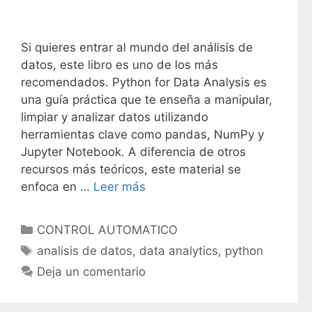
Si quieres entrar al mundo del análisis de
datos, este libro es uno de los más
recomendados. Python for Data Analysis es
una guía práctica que te enseña a manipular,
limpiar y analizar datos utilizando
herramientas clave como pandas, NumPy y
Jupyter Notebook. A diferencia de otros
recursos más teóricos, este material se
enfoca en …
Leer más
C
CONTROL AUTOMATICO
a
E
analisis de datos
,
data analytics
,
python
t
t
Deja un comentario
e
i
g
q