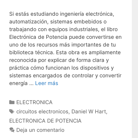
Si estás estudiando ingeniería electrónica,
automatización, sistemas embebidos o
trabajando con equipos industriales, el libro
Electrónica de Potencia puede convertirse en
uno de los recursos más importantes de tu
biblioteca técnica. Esta obra es ampliamente
reconocida por explicar de forma clara y
práctica cómo funcionan los dispositivos y
sistemas encargados de controlar y convertir
energía …
Leer más
C
ELECTRONICA
a
E
circuitos electronicos
,
Daniel W Hart
,
t
t
ELECTRONICA DE POTENCIA
e
i
Deja un comentario
g
q