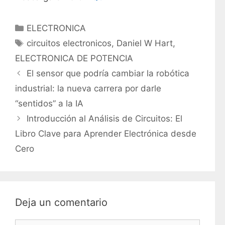
C
ELECTRONICA
a
E
circuitos electronicos
,
Daniel W Hart
,
t
t
ELECTRONICA DE POTENCIA
e
i
El sensor que podría cambiar la robótica
g
q
industrial: la nueva carrera por darle
o
u
r
“sentidos” a la IA
e
í
t
Introducción al Análisis de Circuitos: El
a
a
Libro Clave para Aprender Electrónica desde
s
s
Cero
Deja un comentario