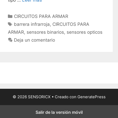
tipo …
Leer más
C
CIRCUITOS PARA ARMAR
a
E
barrera infrarroja
,
CIRCUITOS PARA
t
t
ARMAR
,
sensores binarios
,
sensores opticos
e
i
Deja un comentario
g
q
o
u
r
e
í
t
a
a
s
s
© 2026 SENSORICX
• Creado con
GeneratePress
Salir de la versión móvil