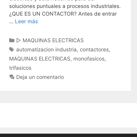
soluciones puntuales a procesos industriales.
¿QUE ES UN CONTACTOR? Antes de entrar
…
Leer más
C
▷ MAQUINAS ELECTRICAS
a
E
automatizacion industria
,
contactores
,
t
t
MAQUINAS ELECTRICAS
,
monofasicos
,
e
i
trifasicos
g
q
Deja un comentario
o
u
r
e
í
t
a
a
s
s