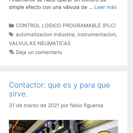
simple efecto con una válvula de …
Leer más
C
CONTROL LOGICO PROGRAMABLE (PLC)
a
E
automatizacion industria
,
instrumentacion
,
t
t
VALVULAS NEUMATICAS
e
i
Deja un comentario
g
q
o
u
r
e
í
t
Contactor: que es y para que
a
a
s
sirve.
s
31 de marzo de 2021
por
fabio figueroa