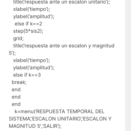
title(‘respuesta ante un escalon unitario’);
xlabel(‘tiempo’);
ylabel(‘amplitud’);
else if k==2
step(5*sis2);
grid;
title(‘respuesta ante un escalon y magnitud
5’);
xlabel(‘tiempo’);
ylabel(‘amplitud’);
else if k==3
break;
end
end
end
k=menu(‘RESPUESTA TEMPORAL DEL
SISTEMA’,’ESCALON UNITARIO’,’ESCALON Y
MAGNITUD 5′,’SALIR’);