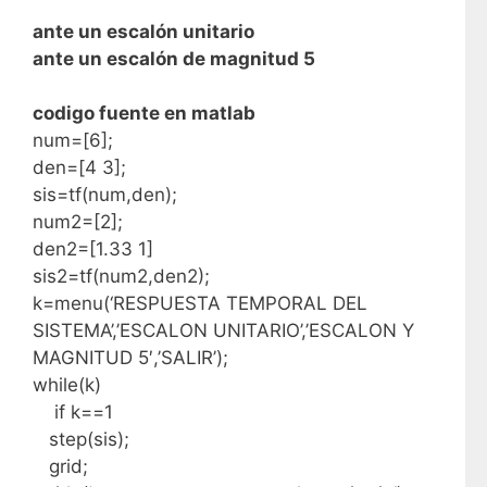
ante un escalón unitario
ante un escalón de magnitud 5
codigo fuente en matlab
num=[6];
den=[4 3];
sis=tf(num,den);
num2=[2];
den2=[1.33 1]
sis2=tf(num2,den2);
k=menu(‘RESPUESTA TEMPORAL DEL
SISTEMA’,’ESCALON UNITARIO’,’ESCALON Y
MAGNITUD 5′,’SALIR’);
while(k)
if k==1
step(sis);
grid;