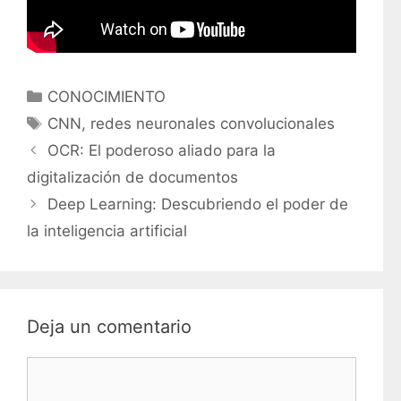
C
CONOCIMIENTO
a
E
CNN
,
redes neuronales convolucionales
t
t
OCR: El poderoso aliado para la
e
i
digitalización de documentos
g
q
Deep Learning: Descubriendo el poder de
o
u
r
la inteligencia artificial
e
í
t
a
a
s
s
Deja un comentario
C
o