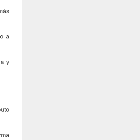
 más
so a
na y
puto
orma