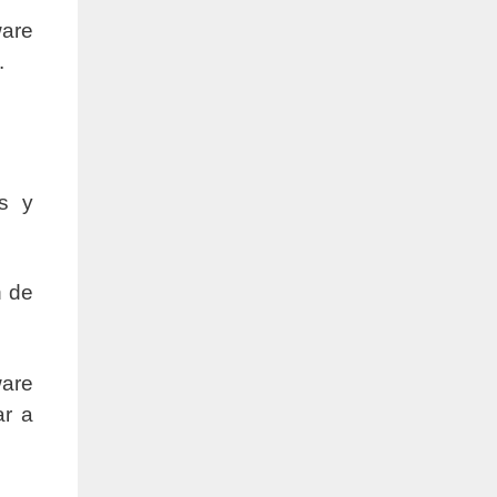
ware
.
s y
n de
ware
ar a