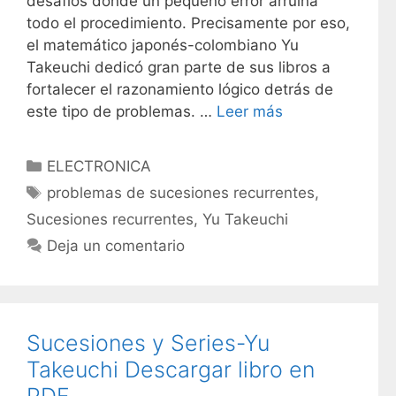
desafíos donde un pequeño error arruina
todo el procedimiento. Precisamente por eso,
el matemático japonés-colombiano Yu
Takeuchi dedicó gran parte de sus libros a
fortalecer el razonamiento lógico detrás de
este tipo de problemas. …
Leer más
C
ELECTRONICA
a
E
problemas de sucesiones recurrentes
,
t
t
Sucesiones recurrentes
,
Yu Takeuchi
e
i
Deja un comentario
g
q
o
u
r
e
í
t
Sucesiones y Series-Yu
a
a
s
Takeuchi Descargar libro en
s
PDF