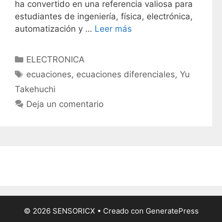
ha convertido en una referencia valiosa para
estudiantes de ingeniería, física, electrónica,
automatización y …
Leer más
C
ELECTRONICA
a
E
ecuaciones
,
ecuaciones diferenciales
,
Yu
t
t
Takehuchi
e
i
Deja un comentario
g
q
o
u
r
e
í
t
a
a
s
s
© 2026 SENSORICX
• Creado con
GeneratePress