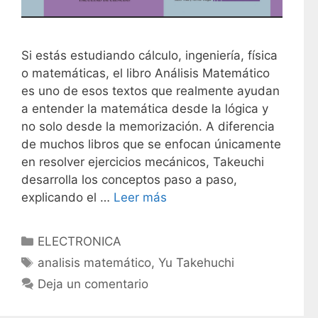
Si estás estudiando cálculo, ingeniería, física
o matemáticas, el libro Análisis Matemático
es uno de esos textos que realmente ayudan
a entender la matemática desde la lógica y
no solo desde la memorización. A diferencia
de muchos libros que se enfocan únicamente
en resolver ejercicios mecánicos, Takeuchi
desarrolla los conceptos paso a paso,
explicando el …
Leer más
C
ELECTRONICA
a
E
analisis matemático
,
Yu Takehuchi
t
t
Deja un comentario
e
i
g
q