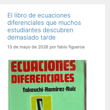
o
u
r
e
El libro de ecuaciones
í
t
diferenciales que muchos
a
a
s
estudiantes descubren
s
demasiado tarde
13 de mayo de 2026
por
fabio figueroa