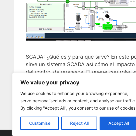
SCADA: ¿Qué es y para que sirve? En este p
sirve un sistema SCADA así cómo el impacto q
del control de procesos. El querer controlar v
operario …
Leer más
We value your privacy
We use cookies to enhance your browsing experience,
Categorías
INSTRUMENTACIÓN
serve personalised ads or content, and analyse our traffic.
Etiquetas
sistemas scada
,
TERMODINAMICA Y PROCESOS 
By clicking "Accept All", you consent to our use of cookies
Deja un comentario
Customise
Reject All
Accept All