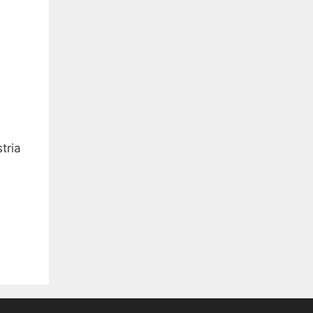
e
tria