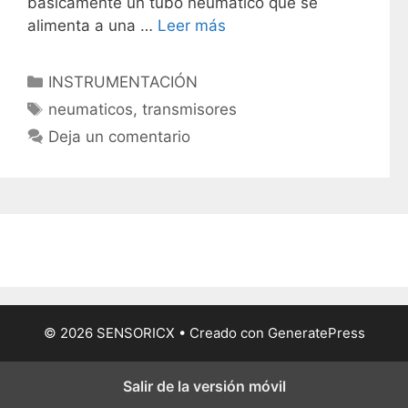
básicamente un tubo neumático que se
alimenta a una …
Leer más
C
INSTRUMENTACIÓN
a
E
neumaticos
,
transmisores
t
t
Deja un comentario
e
i
g
q
o
u
r
e
í
t
a
a
s
s
© 2026 SENSORICX
• Creado con
GeneratePress
Salir de la versión móvil