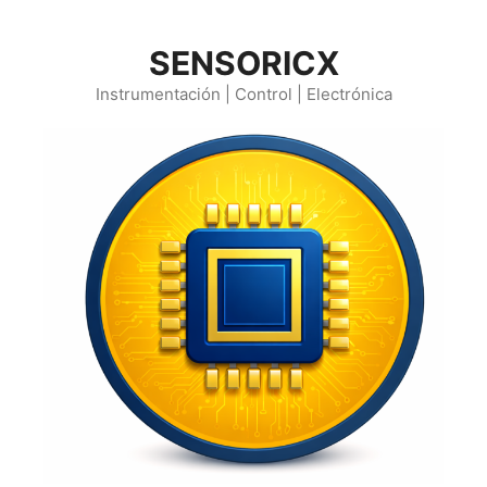
Saltar
al
SENSORICX
contenido
Instrumentación | Control | Electrónica