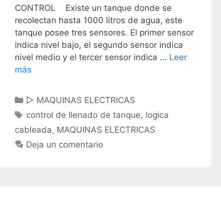
CONTROL Existe un tanque donde se
recolectan hasta 1000 litros de agua, este
tanque posee tres sensores. El primer sensor
indica nivel bajo, el segundo sensor indica
nivel medio y el tercer sensor indica …
Leer
más
C
▷ MAQUINAS ELECTRICAS
a
E
control de llenado de tanque
,
logica
t
t
cableada
,
MAQUINAS ELECTRICAS
e
i
Deja un comentario
g
q
o
u
r
e
í
t
a
a
s
s