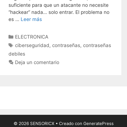
suficiente para que un atacante no necesite
“hackear” nada… solo entrar. El problema no
es …
Leer más
C
ELECTRONICA
a
E
ciberseguridad
,
contraseñas
,
contraseñas
t
t
debiles
e
i
Deja un comentario
g
q
o
u
r
e
í
t
a
a
s
s
© 2026 SENSORICX
• Creado con
GeneratePress