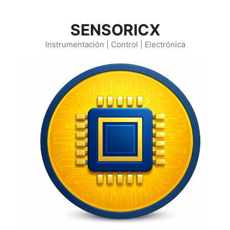
Saltar
al
SENSORICX
contenido
Instrumentación | Control | Electrónica