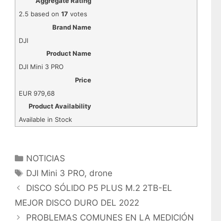
Aggregate Rating
2.5
based on
17
votes
Brand Name
DJI
Product Name
DJI Mini 3 PRO
Price
EUR
979,68
Product Availability
Available in Stock
C
NOTICIAS
a
E
DJI Mini 3 PRO
,
drone
t
t
DISCO SÓLIDO P5 PLUS M.2 2TB-EL
e
i
MEJOR DISCO DURO DEL 2022
g
q
PROBLEMAS COMUNES EN LA MEDICIÓN
o
u