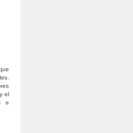
 que
des.
ores
y el
DC e