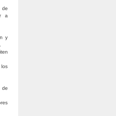
 de
ar a
ón y
.
iten
 los
s de
ores