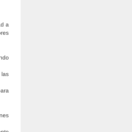
ad a
ores
ando
 las
para
ones
ente