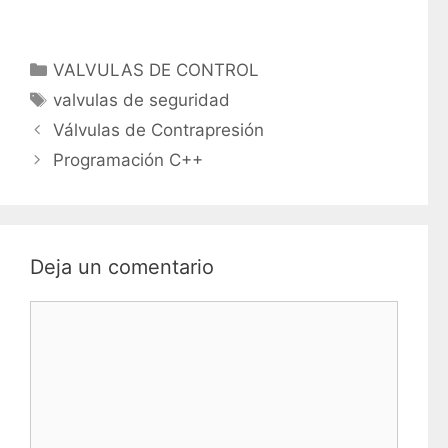
C
VALVULAS DE CONTROL
a
E
valvulas de seguridad
t
t
Válvulas de Contrapresión
e
i
Programación C++
g
q
o
u
r
e
í
t
Deja un comentario
a
a
s
s
C
o
m
e
n
t