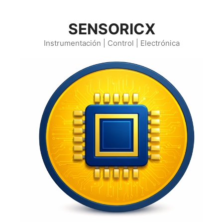
Saltar
al
SENSORICX
contenido
Instrumentación | Control | Electrónica