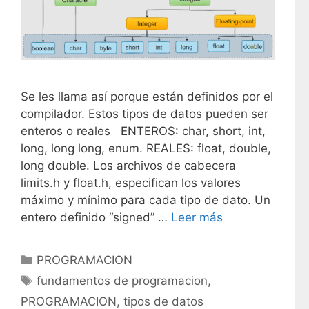
Se les llama así porque están definidos por el
compilador. Estos tipos de datos pueden ser
enteros o reales ENTEROS: char, short, int,
long, long long, enum. REALES: float, double,
long double. Los archivos de cabecera
limits.h y float.h, especifican los valores
máximo y mínimo para cada tipo de dato. Un
entero definido “signed” …
Leer más
C
PROGRAMACION
a
E
fundamentos de programacion
,
t
t
PROGRAMACION
,
tipos de datos